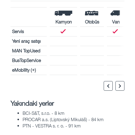
Kamyon
Otobüs
Van
Servis
Yeni araç satışı
MAN TopUsed
BusTopService
eMobility (+)
Yakındaki yerler
BCI-S&T, s.r.o. - 8 km
PROCAR a.s. (Liptovský Mikuláš) - 84 km
PTN - VESTRA s. r. o. - 91 km