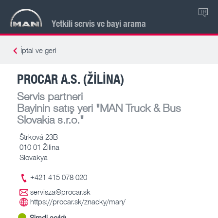
TR
Yetkili servis ve bayi arama
İptal ve geri
PROCAR A.S. (ŽILINA)
Servis partneri
Bayinin satış yeri
"MAN Truck & Bus
Slovakia s.r.o."
Štrková 23B
010 01 Žilina
Slovakya
+421 415 078 020
servisza@procar.sk
https://procar.sk/znacky/man/
Şimdi açıldı