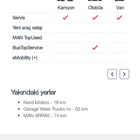
Kamyon
Otobüs
Van
Servis
Yeni araç satışı
MAN TopUsed
BusTopService
eMobility (+)
Yakındaki yerler
Nord Motors - 19 km
Garage West-Trucks nv - 63 km
MAN ARRAS - 74 km