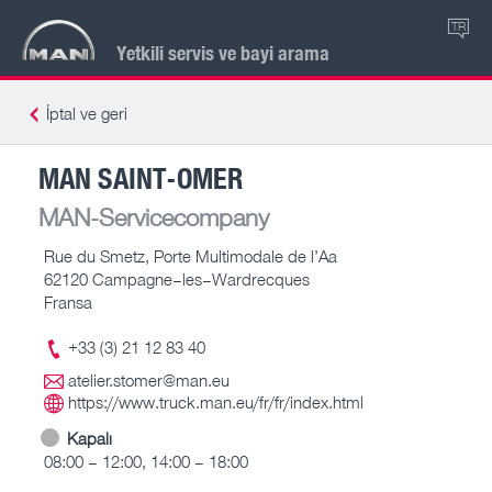
TR
Yetkili servis ve bayi arama
İptal ve geri
MAN SAINT-OMER
MAN-Servicecompany
Rue du Smetz, Porte Multimodale de l’Aa
62120 Campagne–les–Wardrecques
Fransa
+33 (3) 21 12 83 40
atelier.stomer@man.eu
https://www.truck.man.eu/fr/fr/index.html
Kapalı
08:00 – 12:00, 14:00 – 18:00