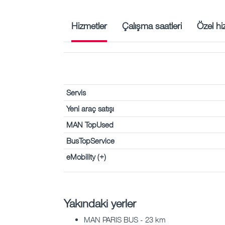
Hizmetler
Çalışma saatleri
Özel hi
Servis
Yeni araç satışı
MAN TopUsed
BusTopService
eMobility (+)
Yakındaki yerler
MAN PARIS BUS - 23 km