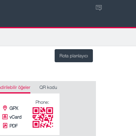
TR
Rota planlayıcı
ndirilebilir öğeler
QR kodu
Phone:
GPX
vCard
PDF