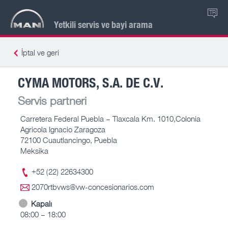
TR
Yetkili servis ve bayi arama
İptal ve geri
CYMA MOTORS, S.A. DE C.V.
Servis partneri
Carretera Federal Puebla – Tlaxcala Km. 1010,Colonia
Agricola Ignacio Zaragoza
72100 Cuautlancingo, Puebla
Meksika
+52 (22) 22634300
2070rtbvws@vw-concesionarios.com
Kapalı
08:00 – 18:00