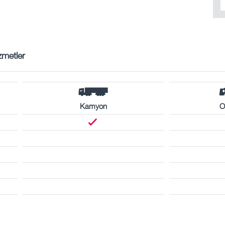
zmetler
Kamyon
O