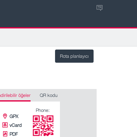
TR
Rota planlayıcı
ndirilebilir öğeler
QR kodu
Phone:
GPX
vCard
PDF