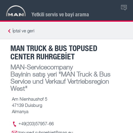
TR
Yetkili servis ve bayi arama
İptal ve geri
MAN TRUCK & BUS TOPUSED
CENTER RUHRGEBIET
MAN-Servicecompany
Bayinin satış yeri
"MAN Truck & Bus
Service und Verkauf Vertriebsregion
West"
Am Nienhaushof 5
47139 Duisburg
Almanya
+49(203)57957-66
topused.ruhrgebiet@man.eu