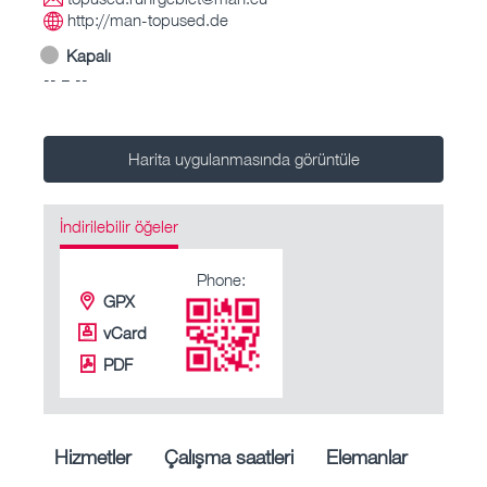
http://man-topused.de
Kapalı
-- – --
Harita uygulanmasında görüntüle
İndirilebilir öğeler
Phone:
GPX
vCard
PDF
Hizmetler
Çalışma saatleri
Elemanlar