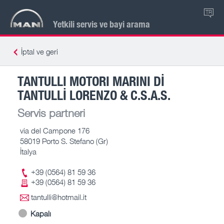
TR
Yetkili servis ve bayi arama
İptal ve geri
TANTULLI MOTORI MARINI DI
TANTULLI LORENZO & C.S.A.S.
Servis partneri
via del Campone 176
58019 Porto S. Stefano (Gr)
İtalya
+39 (0564) 81 59 36
+39 (0564) 81 59 36
tantulli@hotmail.it
Kapalı
-- – --