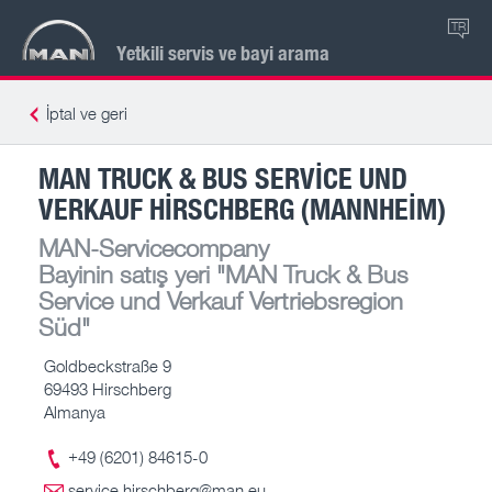
TR
Yetkili servis ve bayi arama
İptal ve geri
MAN TRUCK & BUS SERVICE UND
VERKAUF HIRSCHBERG (MANNHEIM)
MAN-Servicecompany
Bayinin satış yeri
"MAN Truck & Bus
Service und Verkauf Vertriebsregion
Süd"
Goldbeckstraße 9
69493 Hirschberg
Almanya
+49 (6201) 84615-0
service.hirschberg@man.eu