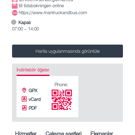
till tidsbokningen online
https://www.mantruckandbus.com
Kapalı
07:00 – 14:00
Harita uygulanmasında görüntüle
İndirilebilir öğeler
Phone:
GPX
vCard
PDF
Hizmetler
Çalışma saatleri
Elemanlar