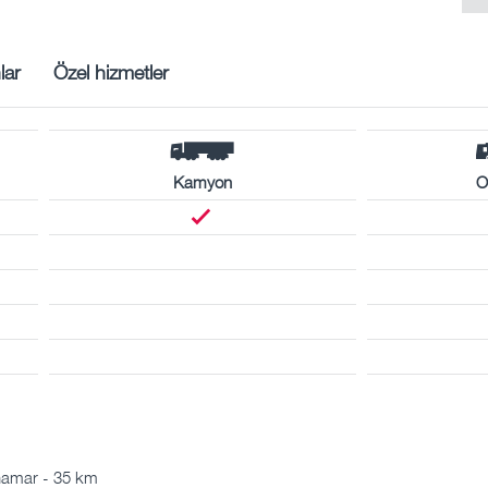
lar
Özel hizmetler
Kamyon
O
hamar - 35 km