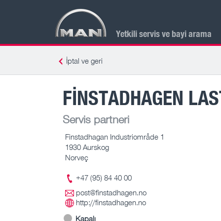
Yetkili servis ve bayi arama
İptal ve geri
FINSTADHAGEN LAS
Servis partneri
Finstadhagan Industriområde 1
1930 Aurskog
Norveç
+47 (95) 84 40 00
post@finstadhagen.no
http://finstadhagen.no
Kapalı