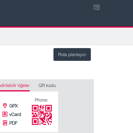
TR
Rota planlayıcı
ndirilebilir öğeler
QR kodu
Phone:
GPX
vCard
PDF