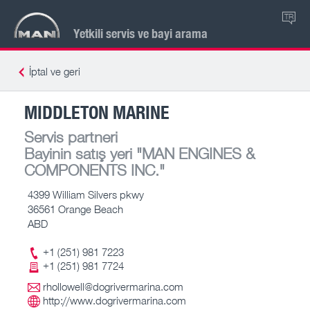
TR
Yetkili servis ve bayi arama
İptal ve geri
MIDDLETON MARINE
Servis partneri
Bayinin satış yeri
"MAN ENGINES &
COMPONENTS INC."
4399 William Silvers pkwy
36561 Orange Beach
ABD
+1 (251) 981 7223
+1 (251) 981 7724
rhollowell@dogrivermarina.com
http://www.dogrivermarina.com