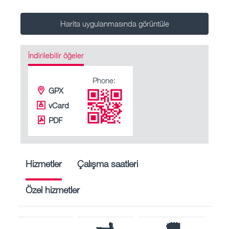
Harita uygulanmasında görüntüle
İndirilebilir öğeler
Phone:
GPX
vCard
PDF
Hizmetler
Çalışma saatleri
Özel hizmetler