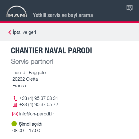
TR
Yetkili servis ve bayi arama
İptal ve geri
CHANTIER NAVAL PARODI
Servis partneri
Lieu-dit Faggiolo
20232 Oletta
Fransa
+33 (4) 95 37 08 31
+33 (4) 95 37 05 72
info@cn-parodi.fr
Şimdi açıldı
08:00 – 17:00