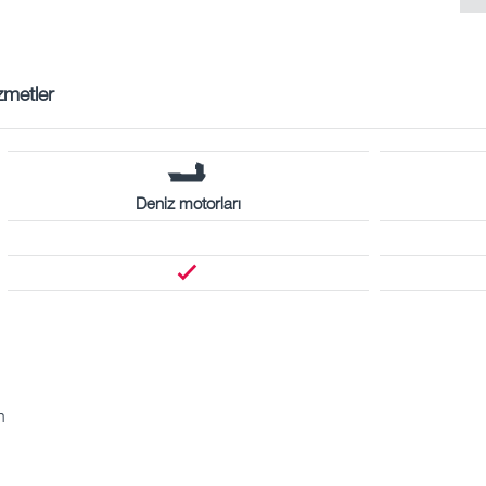
zmetler
Deniz motorları
m