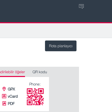
TR
Rota planlayıcı
ndirilebilir öğeler
QR kodu
Phone:
GPX
vCard
PDF