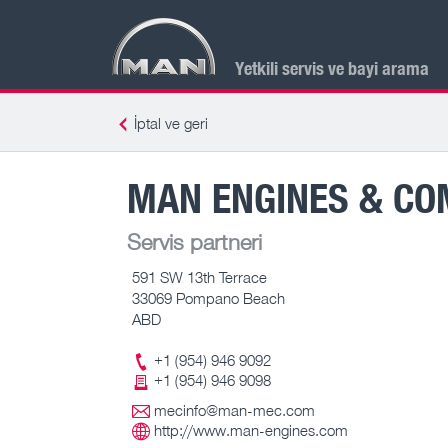
Yetkili servis ve bayi arama
İptal ve geri
MAN ENGINES & CO
Servis partneri
591 SW 13th Terrace
33069 Pompano Beach
ABD
+1 (954) 946 9092
+1 (954) 946 9098
mecinfo@man-mec.com
http://www.man-engines.com