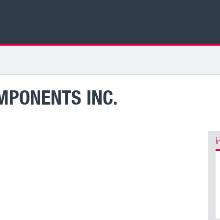
MPONENTS INC.
İ