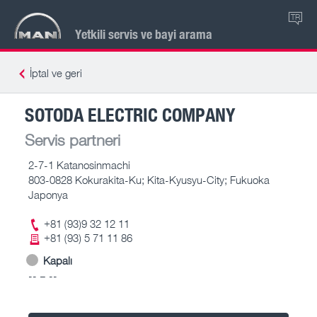
TR
Yetkili servis ve bayi arama
İptal ve geri
SOTODA ELECTRIC COMPANY
Servis partneri
2-7-1 Katanosinmachi
803-0828 Kokurakita-Ku; Kita-Kyusyu-City; Fukuoka
Japonya
+81 (93)9 32 12 11
+81 (93) 5 71 11 86
Kapalı
-- – --