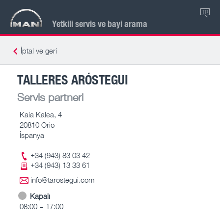
TR
Yetkili servis ve bayi arama
İptal ve geri
TALLERES ARÓSTEGUI
Servis partneri
Kaia Kalea, 4
20810 Orio
İspanya
+34 (943) 83 03 42
+34 (943) 13 33 61
info@tarostegui.com
Kapalı
08:00 – 17:00