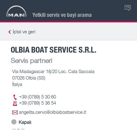
TR
Yetkili servis ve bayi arama
İptal ve geri
OLBIA BOAT SERVICE S.R.L.
Servis partneri
Via Madagascar 18/20 Loc. Cala Saccaia
07026 Olbia (SS)
İtalya
+39 (0789) 5 30 60
+39 (0789) 5 36 54
angelita.cervo@olbiaboatservice.it
Kapalı
-- – --