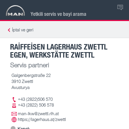
TR
Yetkili servis ve bayi arama
İptal ve geri
RAIFFEISEN LAGERHAUS ZWETTL
EGEN, WERKSTÄTTE ZWETTL
Servis partneri
Galgenbergstraße 22
3910 Zwettl
Avusturya
+43 (2822)506 570
+43 (2822) 506 578
man-lkw@zwettl.rlh.at
https://lagerhaus.at/zwettl
Kapalı