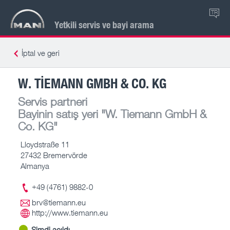
TR
Yetkili servis ve bayi arama
İptal ve geri
W. TIEMANN GMBH & CO. KG
Servis partneri
Bayinin satış yeri
"W. Tiemann GmbH &
Co. KG"
Lloydstraße 11
27432 Bremervörde
Almanya
+49 (4761) 9882-0
brv@tiemann.eu
http://www.tiemann.eu
Şimdi açıldı