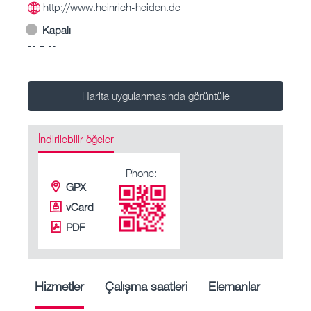
http://www.heinrich-heiden.de
Kapalı
-- – --
Harita uygulanmasında görüntüle
İndirilebilir öğeler
Phone:
GPX
vCard
PDF
Hizmetler
Çalışma saatleri
Elemanlar