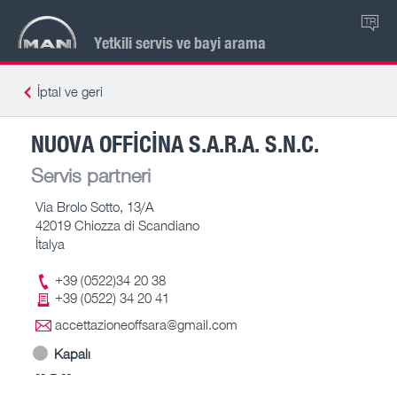
TR
Yetkili servis ve bayi arama
İptal ve geri
NUOVA OFFICINA S.A.R.A. S.N.C.
Servis partneri
Via Brolo Sotto, 13/A
42019 Chiozza di Scandiano
İtalya
+39 (0522)34 20 38
+39 (0522) 34 20 41
accettazioneoffsara@gmail.com
Kapalı
-- – --