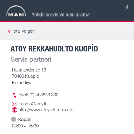
TR
Yetkili servis ve bayi arama
İptal ve geri
ATOY REKKAHUOLTO KUOPIO
Servis partneri
Hakalahdentie 13
70460 Kuopio
Finlandiya
+358 (0)44 3643 300
kuopio@atoy.fi
http://www.atoyrekkahuolto.fi
Kapalı
08:00 – 16:30