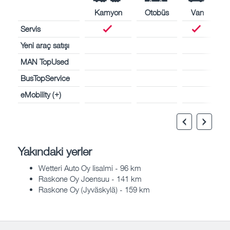
Kamyon
Otobüs
Van
Servis
Yeni araç satışı
MAN TopUsed
BusTopService
eMobility (+)
Yakındaki yerler
Wetteri Auto Oy Iisalmi - 96 km
Raskone Oy Joensuu - 141 km
Raskone Oy (Jyväskylä) - 159 km