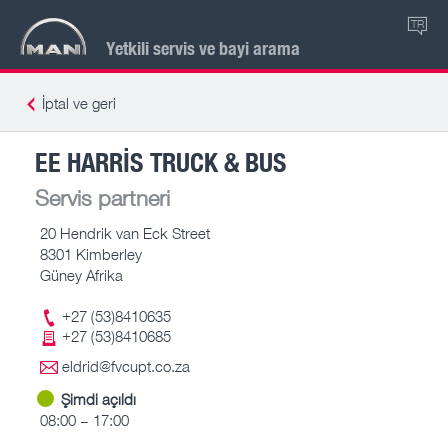
TR
Yetkili servis ve bayi arama
İptal ve geri
EE HARRIS TRUCK & BUS
Servis partneri
20 Hendrik van Eck Street
8301 Kimberley
Güney Afrika
+27 (53)8410635
+27 (53)8410685
eldrid@fvcupt.co.za
Şimdi açıldı
08:00 – 17:00