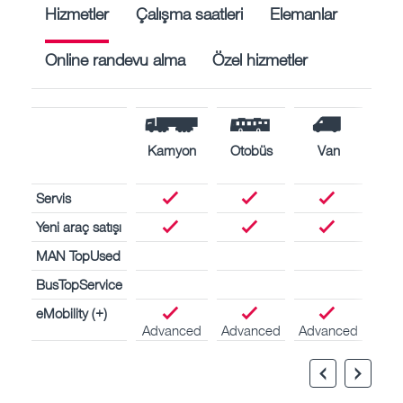
Hizmetler
Çalışma saatleri
Elemanlar
Online randevu alma
Özel hizmetler
Kamyon
Otobüs
Van
De
moto
Servis
Yeni araç satışı
MAN TopUsed
BusTopService
eMobility (+)
Advanced
Advanced
Advanced