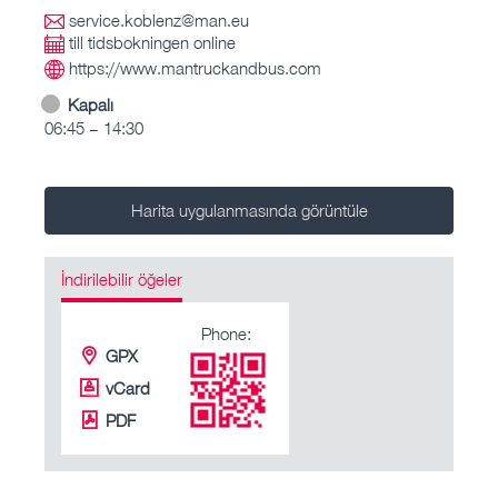
service.koblenz@man.eu
till tidsbokningen online
https://www.mantruckandbus.com
Kapalı
06:45 – 14:30
Harita uygulanmasında görüntüle
İndirilebilir öğeler
Phone:
GPX
vCard
PDF