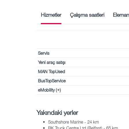
Hizmetler
Çalışma saatleri
Eleman
Servis
Yeni araç satışı
MAN TopUsed
BusTopService
eMobility (+)
Yakındaki yerler
Southshore Marine - 24 km
RK Truck Centre Ltd (Belfast) - 65 km