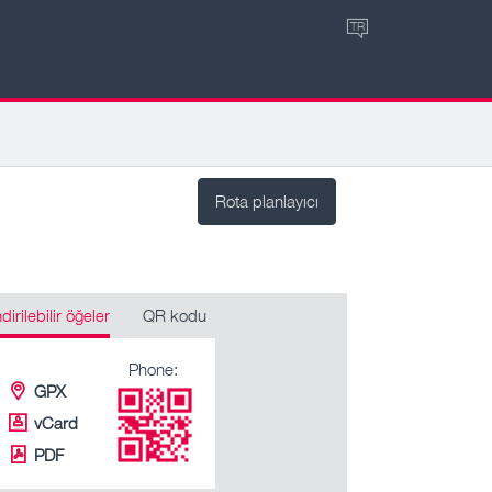
TR
Rota planlayıcı
ndirilebilir öğeler
QR kodu
Phone:
GPX
vCard
PDF