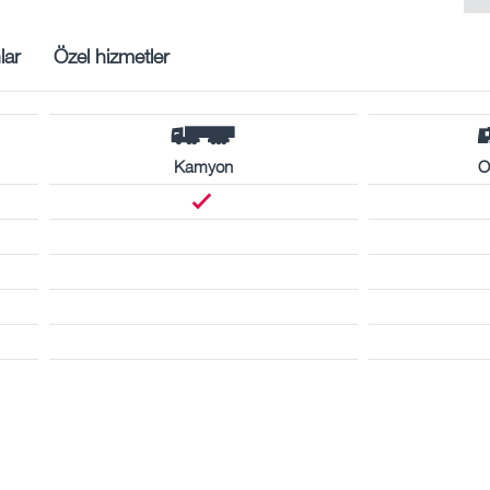
lar
Özel hizmetler
Kamyon
O