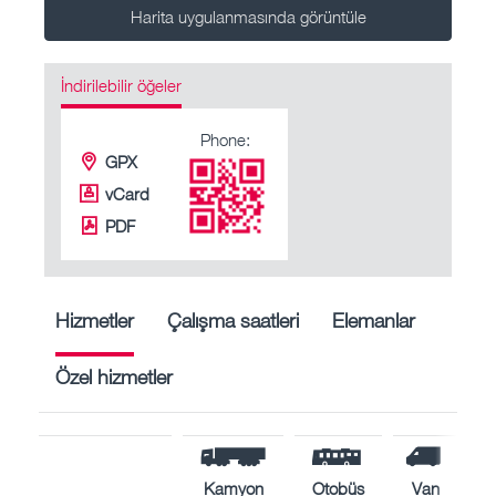
Harita uygulanmasında görüntüle
İndirilebilir öğeler
Phone:
GPX
vCard
PDF
Hizmetler
Çalışma saatleri
Elemanlar
Özel hizmetler
Kamyon
Otobüs
Van