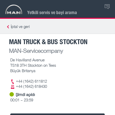
TR
Yetkili servis ve bayi arama
İptal ve geri
MAN TRUCK & BUS STOCKTON
MAN-Servicecompany
De Havilland Avenue
TS18 3TH Stockton on Tees
Büyük Britanya
+44 (1642) 611812
+44 (1642) 618430
Şimdi açıldı
00:01 – 23:59