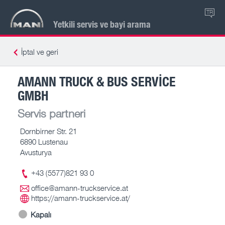
TR
Yetkili servis ve bayi arama
İptal ve geri
AMANN TRUCK & BUS SERVICE
GMBH
Servis partneri
Dornbirner Str. 21
6890 Lustenau
Avusturya
+43 (5577)821 93 0
office@amann-truckservice.at
https://amann-truckservice.at/
Kapalı
-- – --