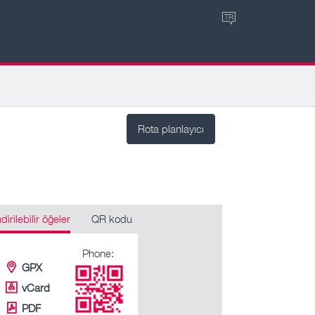
TR
Rota planlayıcı
ndirilebilir öğeler
QR kodu
Phone:
GPX
vCard
PDF