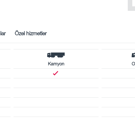
lar
Özel hizmetler
Kamyon
O