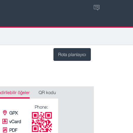
TR
Rota planlayıcı
ndirilebilir öğeler
QR kodu
Phone:
GPX
vCard
PDF