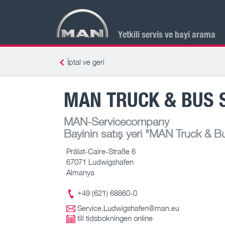
Yetkili servis ve bayi arama
İptal ve geri
MAN TRUCK & BUS 
MAN-Servicecompany
Bayinin satış yeri
"MAN Truck & Bus
Prälat-Caire-Straße 6
67071 Ludwigshafen
Almanya
+49 (621) 68860-0
Service.Ludwigshafen@man.eu
till tidsbokningen online