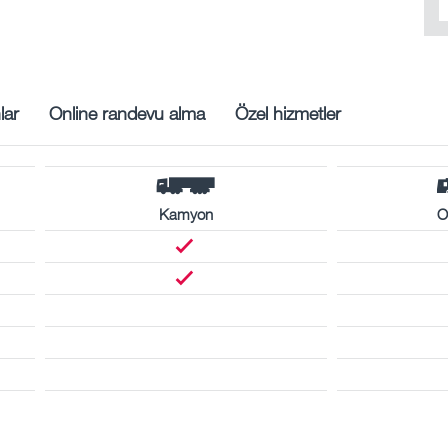
lar
Online randevu alma
Özel hizmetler
Kamyon
O