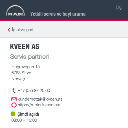
TR
Yetkili servis ve bayi arama
İptal ve geri
KVEEN AS
Servis partneri
Hegrevegen 15
6783 Stryn
Norveç
+47 (57) 87 20 00
kundemottak@kveen.as
https://motor.kveen.as/
Şimdi açıldı
08:00 – 16:00