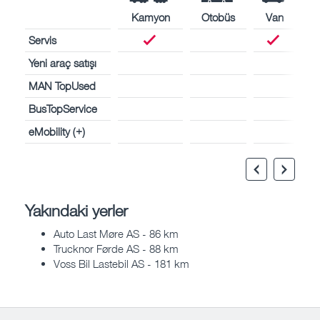
Kamyon
Otobüs
Van
Servis
Yeni araç satışı
MAN TopUsed
BusTopService
eMobility (+)
Yakındaki yerler
Auto Last Møre AS - 86 km
Trucknor Førde AS - 88 km
Voss Bil Lastebil AS - 181 km