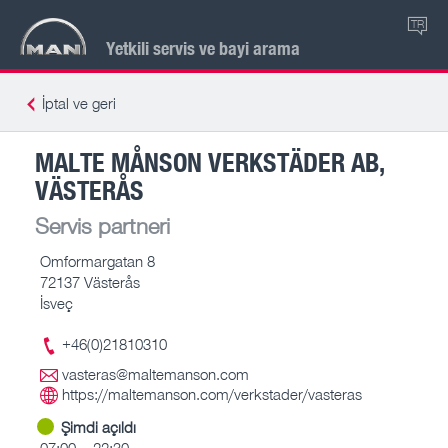
TR
Yetkili servis ve bayi arama
İptal ve geri
MALTE MÅNSON VERKSTÄDER AB,
VÄSTERÅS
Servis partneri
Omformargatan 8
72137 Västerås
İsveç
+46(0)21810310
vasteras@maltemanson.com
https://maltemanson.com/verkstader/vasteras
Şimdi açıldı
07:00 – 22:30