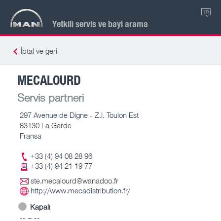
TR
Yetkili servis ve bayi arama
İptal ve geri
MECALOURD
Servis partneri
297 Avenue de Digne - Z.I. Toulon Est
83130 La Garde
Fransa
+33 (4) 94 08 28 96
+33 (4) 94 21 19 77
ste.mecalourd@wanadoo.fr
http://www.mecadistribution.fr/
Kapalı
-- – --