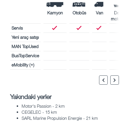
Kamyon
Otobüs
Van
Deniz
motorları
Servis
Yeni araç satışı
MAN TopUsed
BusTopService
eMobility (+)
Yakındaki yerler
Motor's Passion - 2 km
CEGELEC - 15 km
SARL Marine Propulsion Energie - 21 km