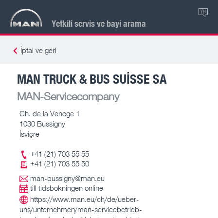
TR
Yetkili servis ve bayi arama
İptal ve geri
MAN TRUCK & BUS SUISSE SA
MAN-Servicecompany
Ch. de la Venoge 1
1030 Bussigny
İsviçre
+41 (21) 703 55 55
+41 (21) 703 55 50
man-bussigny@man.eu
till tidsbokningen online
https://www.man.eu/ch/de/ueber-
uns/unternehmen/man-servicebetrieb-