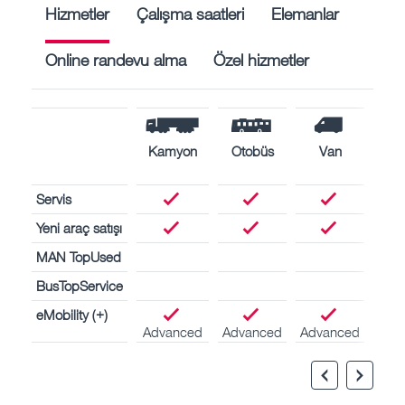
Hizmetler
Çalışma saatleri
Elemanlar
Online randevu alma
Özel hizmetler
Kamyon
Otobüs
Van
De
moto
Servis
Yeni araç satışı
MAN TopUsed
BusTopService
eMobility (+)
Advanced
Advanced
Advanced