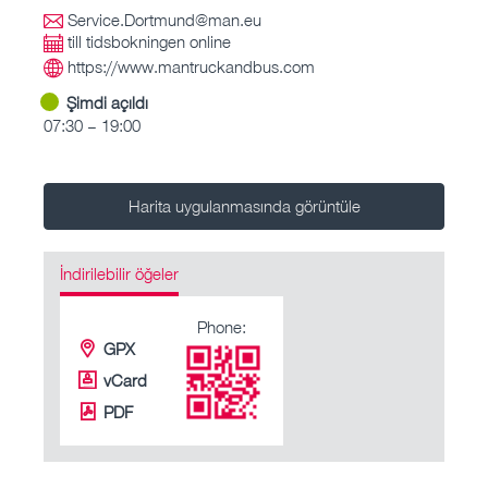
Service.Dortmund@man.eu
till tidsbokningen online
https://www.mantruckandbus.com
Şimdi açıldı
07:30 – 19:00
Harita uygulanmasında görüntüle
İndirilebilir öğeler
Phone:
GPX
vCard
PDF