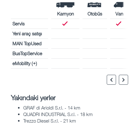
Kamyon
Otobüs
Van
Servis
Yeni araç satışı
MAN TopUsed
BusTopService
eMobility (+)
Yakındaki yerler
GRAF di Arioldi S.r.l. - 14 km
QUADRI INDUSTRIAL S.r.l. - 18 km
Trezzo Diesel S.r.l. - 21 km