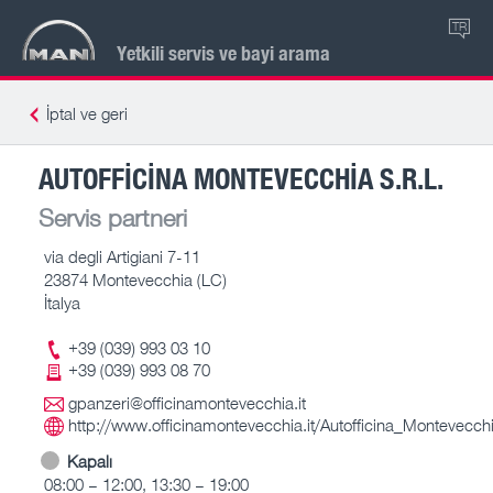
TR
Yetkili servis ve bayi arama
İptal ve geri
AUTOFFICINA MONTEVECCHIA S.R.L.
Servis partneri
via degli Artigiani 7-11
23874 Montevecchia (LC)
İtalya
+39 (039) 993 03 10
+39 (039) 993 08 70
gpanzeri@officinamontevecchia.it
http://www.officinamontevecchia.it/Autofficina_Montevecch
Kapalı
08:00 – 12:00, 13:30 – 19:00