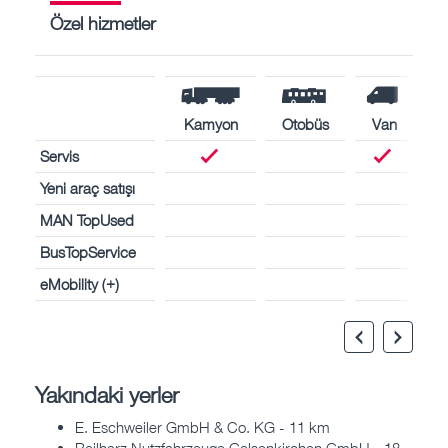
Özel hizmetler
Kamyon
Otobüs
Van
Servis
Yeni araç satışı
MAN TopUsed
BusTopService
eMobility (+)
Yakındaki yerler
E. Eschweiler GmbH & Co. KG - 11 km