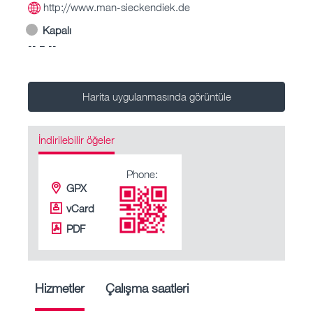
http://www.man-sieckendiek.de
Kapalı
-- – --
Harita uygulanmasında görüntüle
İndirilebilir öğeler
Phone:
GPX
vCard
PDF
Hizmetler
Çalışma saatleri