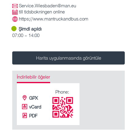
Service.Wiesbaden@man.eu
till tidsbokningen online
https://www.mantruckandbus.com
Şimdi açıldı
07:00 – 14:00
Harita uygulanmasında görüntüle
İndirilebilir öğeler
Phone:
GPX
vCard
PDF