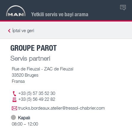
TR
Yetkili servis ve bayi arama
İptal ve geri
GROUPE PAROT
Servis partneri
Rue de Fieuzal - ZAC de Fieuzal
33520 Bruges
Fransa
+33 (5) 57 35 52 30
+33 (5) 56 49 22 82
trucks.bordeaux.atelier@tressol-chabrier.com
Kapalı
08:00 – 12:00