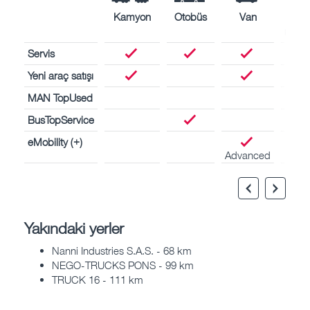
Kamyon
Otobüs
Van
Den
motor
Servis
Yeni araç satışı
MAN TopUsed
BusTopService
eMobility (+)
Advanced
Yakındaki yerler
Nanni Industries S.A.S. - 68 km
NEGO-TRUCKS PONS - 99 km
TRUCK 16 - 111 km