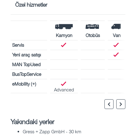
Özel hizmetler
Kamyon
Otobüs
Van
Servis
Yeni araç satışı
MAN TopUsed
BusTopService
eMobility (+)
Advanced
Yakındaki yerler
Gress + Zapp GmbH - 30 km