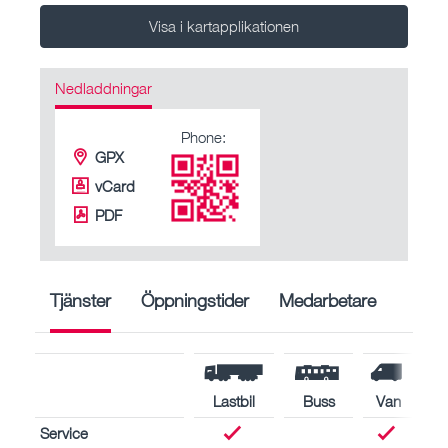
Visa i kartapplikationen
Nedladdningar
Phone:
GPX
vCard
PDF
Tjänster
Öppningstider
Medarbetare
Lastbil
Buss
Van
Service