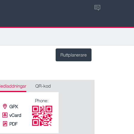
SV
Ruttplanerare
edladdningar
QR-kod
Phone:
GPX
vCard
PDF