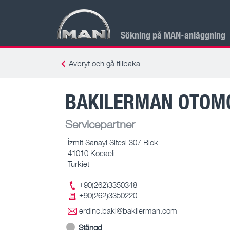
Sökning på MAN-anläggning
Avbryt och gå tillbaka
BAKILERMAN OTOM
Servicepartner
İzmit Sanayi Sitesi 307 Blok
41010 Kocaeli
Turkiet
+90(262)3350348
+90(262)3350220
erdinc.baki@bakilerman.com
Stängd