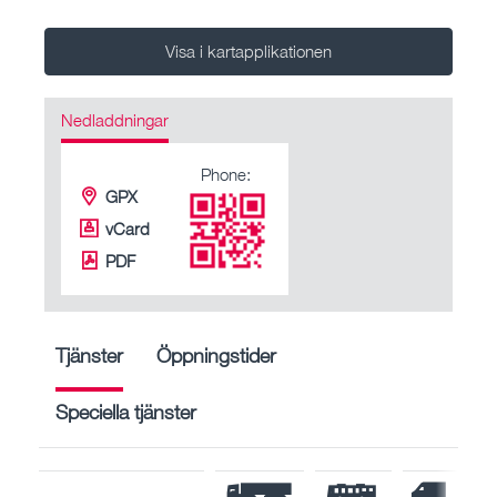
Visa i kartapplikationen
Nedladdningar
Phone:
GPX
vCard
PDF
Tjänster
Öppningstider
Speciella tjänster