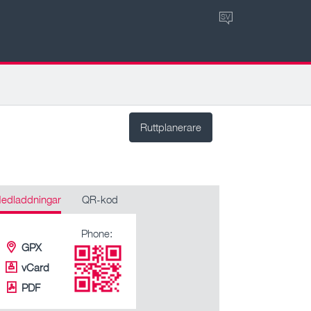
SV
Ruttplanerare
edladdningar
QR-kod
Phone:
GPX
vCard
PDF