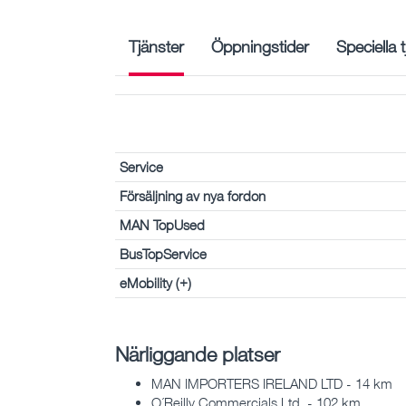
Tjänster
Öppningstider
Speciella 
Service
Försäljning av nya fordon
MAN TopUsed
BusTopService
eMobility (+)
Närliggande platser
MAN IMPORTERS IRELAND LTD - 14 km
O´Reilly Commercials Ltd. - 102 km