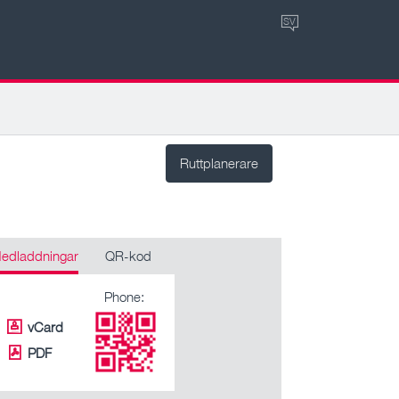
SV
Ruttplanerare
edladdningar
QR-kod
Phone:
vCard
PDF