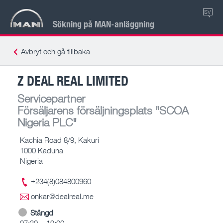
SV
Sökning på MAN-anläggning
Avbryt och gå tillbaka
Z DEAL REAL LIMITED
Servicepartner
Försäljarens försäljningsplats
"SCOA
Nigeria PLC"
Kachia Road 8/9, Kakuri
1000 Kaduna
Nigeria
+234(8)084800960
onkar@dealreal.me
Stängd
07:30 – 19:00