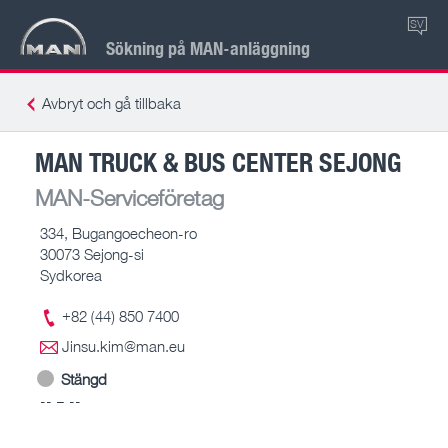
SV
Sökning på MAN-anläggning
Avbryt och gå tillbaka
MAN TRUCK & BUS CENTER SEJONG
MAN-Serviceföretag
334, Bugangoecheon-ro
30073 Sejong-si
Sydkorea
+82 (44) 850 7400
Jinsu.kim@man.eu
Stängd
-- – --