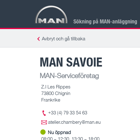
Sökning på MAN-anläggning
Avbryt och gå tillbaka
MAN SAVOIE
MAN-Serviceföretag
Z.I Les Rippes
73800 Chignin
Frankrike
+33 (4) 79 33 54 63
atelier.chambery@man.eu
Nu öppnad
08:00 – 12:30, 13:30 – 18:00