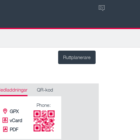
SV
Ruttplanerare
edladdningar
QR-kod
Phone:
GPX
vCard
PDF