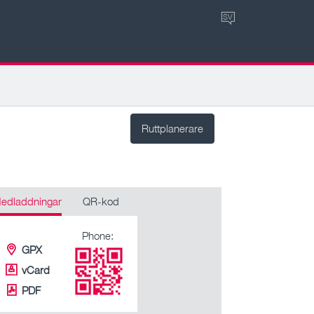
SV
Ruttplanerare
edladdningar
QR-kod
Phone:
GPX
vCard
PDF