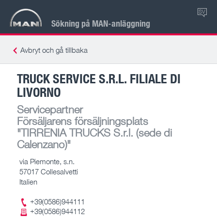
SV
Sökning på MAN-anläggning
Avbryt och gå tillbaka
TRUCK SERVICE S.R.L. FILIALE DI
LIVORNO
Servicepartner
Försäljarens försäljningsplats
"TIRRENIA TRUCKS S.r.l. (sede di
Calenzano)"
via Piemonte, s.n.
57017 Collesalvetti
Italien
+39(0586)944111
+39(0586)944112