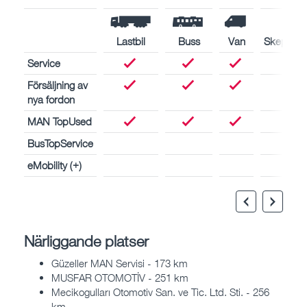
Lastbil
Buss
Van
Skeppsmo
Service
Försäljning av
nya fordon
MAN TopUsed
BusTopService
eMobility (+)
Närliggande platser
Güzeller MAN Servisi - 173 km
MUSFAR OTOMOTİV - 251 km
Mecikogulları Otomotiv San. ve Tic. Ltd. Sti. - 256
km