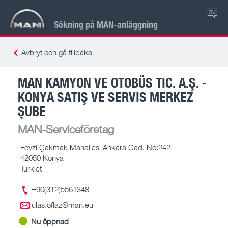
SV
Sökning på MAN-anläggning
Avbryt och gå tillbaka
MAN KAMYON VE OTOBÜS TIC. A.Ş. -
KONYA SATIŞ VE SERVIS MERKEZ
ŞUBE
MAN-Serviceföretag
Fevzi Çakmak Mahallesi Ankara Cad. No:242
42050 Konya
Turkiet
+90(312)5561348
ulas.oflaz@man.eu
Nu öppnad