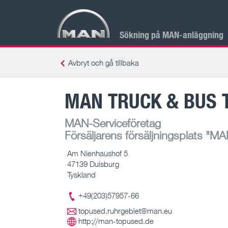
Sökning på MAN-anläggning
Avbryt och gå tillbaka
MAN TRUCK & BUS 
MAN-Serviceföretag
Försäljarens försäljningsplats
"MAN
Am Nienhaushof 5
47139 Duisburg
Tyskland
+49(203)57957-66
topused.ruhrgebiet@man.eu
http://man-topused.de