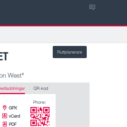
SV
ET
Ruttplanerare
ion West"
edladdningar
QR-kod
Phone:
GPX
vCard
PDF