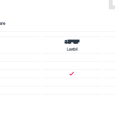
are
Lastbil